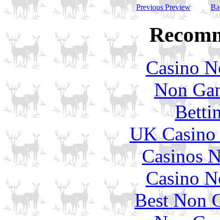
Previous Preview
Ba
Recomm
Casino N
Non Gam
Betti
UK Casino
Casinos 
Casino N
Best Non 