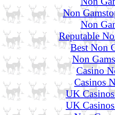
Non Gam
Non Gamstop
Non Gam
Reputable No
Best Non 
Non Gams
Casino N
Casinos 
UK Casinos
UK Casinos