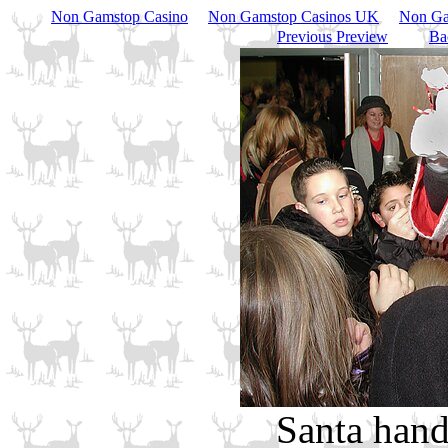
Non Gamstop Casino
Non Gamstop Casinos UK
Non Ga
Previous Preview
Ba
Santa hand