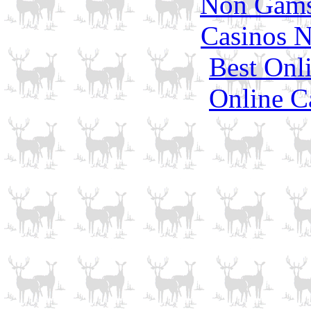
Non Gams
Casinos 
Best Onl
Online C