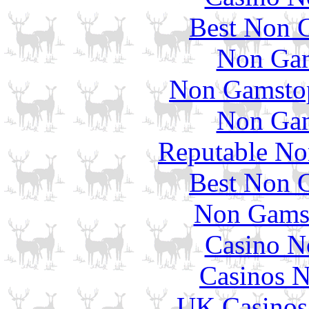
Best Non 
Non Gam
Non Gamstop
Non Gam
Reputable No
Best Non 
Non Gams
Casino N
Casinos 
UK Casinos