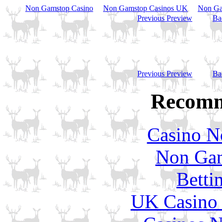
Non Gamstop Casino
Non Gamstop Casinos UK
Non Ga
Previous Preview
Ba
Previous Preview
Ba
Recomm
Casino N
Non Gam
Betti
UK Casino