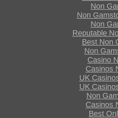
Non Ga
Non Gamsto
Non Ga
Reputable N
Best Non 
Non Gams
Casino 
Casinos 
UK Casino
UK Casino
Non Gam
Casinos 
Best On