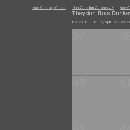
Non Gamstop Casino
Non Gamstop Casinos UK
Non G
Theydon Bois Donke
Photos of the Thrills, Spills and A
37
3
40
4
43
4