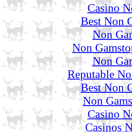
Casino N
Best Non 
Non Gam
Non Gamstop
Non Gam
Reputable No
Best Non 
Non Gams
Casino N
Casinos 