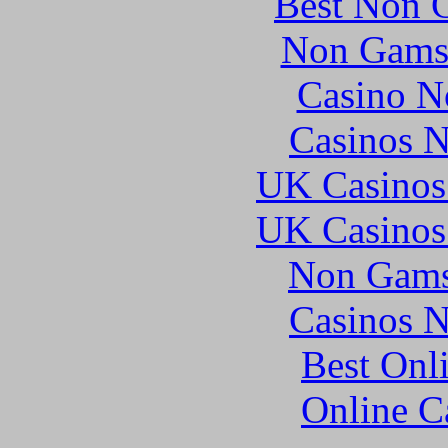
Best Non 
Non Gams
Casino N
Casinos 
UK Casinos
UK Casinos
Non Gams
Casinos 
Best Onl
Online C