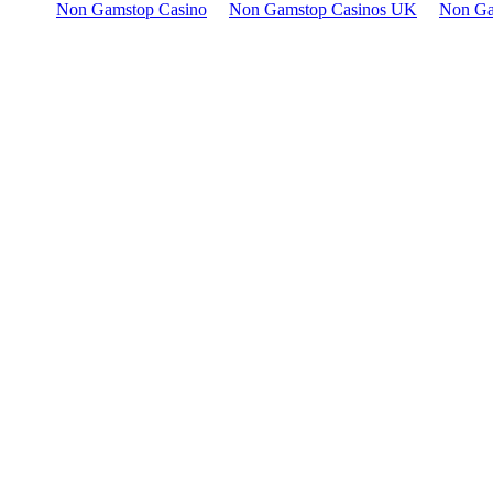
Non Gamstop Casino
Non Gamstop Casinos UK
Non Ga