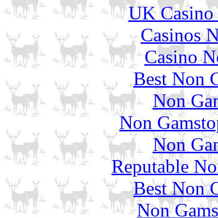
UK Casino
Casinos 
Casino N
Best Non 
Non Gam
Non Gamstop
Non Gam
Reputable No
Best Non 
Non Gams