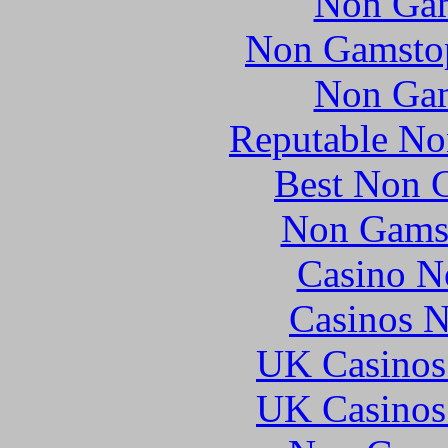
Non Gam
Non Gamstop
Non Gam
Reputable No
Best Non 
Non Gams
Casino N
Casinos 
UK Casinos
UK Casinos