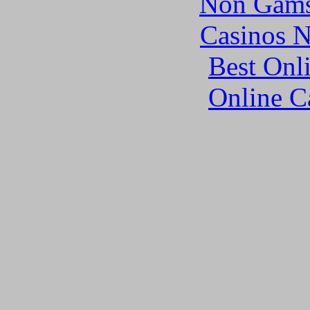
Non Gams
Casinos 
Best Onl
Online C