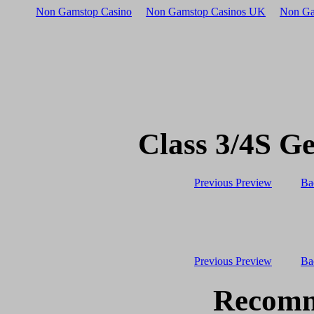
Non Gamstop Casino
Non Gamstop Casinos UK
Non Ga
Class 3/4S Ge
Previous Preview
Ba
Previous Preview
Ba
Recomm