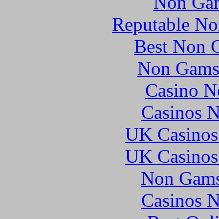
Non Gam
Reputable No
Best Non 
Non Gams
Casino N
Casinos 
UK Casinos
UK Casinos
Non Gams
Casinos 