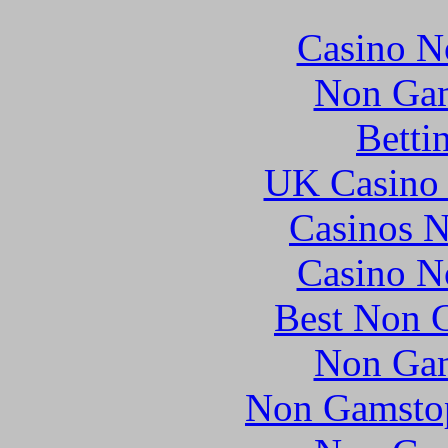
Casino N
Non Gam
Betti
UK Casino
Casinos 
Casino N
Best Non 
Non Gam
Non Gamstop