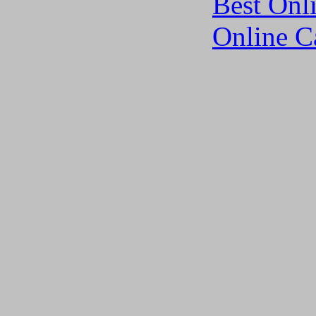
Best Onl
Online C