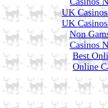
Casinos 
UK Casinos
UK Casinos
Non Gams
Casinos 
Best Onl
Online C