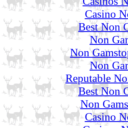
Casinos 
Casino N
Best Non 
Non Gam
Non Gamstop
Non Gam
Reputable No
Best Non 
Non Gams
Casino N