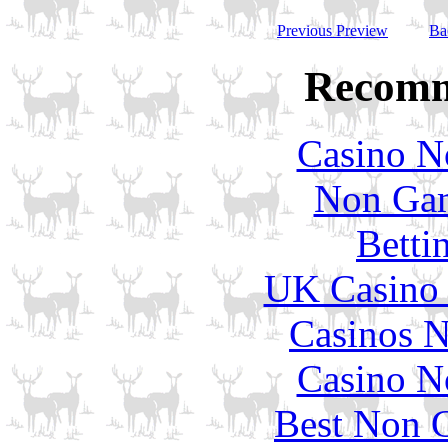
Previous Preview
Ba
Recomm
Casino N
Non Gam
Betti
UK Casino
Casinos 
Casino N
Best Non 