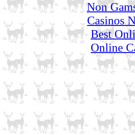
Non Gams
Casinos 
Best Onl
Online C