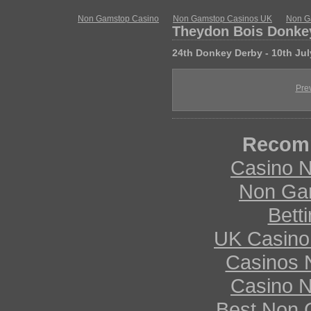
Non Gamstop Casino
Non Gamstop Casinos UK
Non G
Theydon Bois Donke
24th Donkey Derby - 10th Jul
Pre
Recom
Casino 
Non Ga
Bett
UK Casino
Casinos 
Casino 
Best Non 