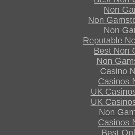
Non Ga
Non Gamsto
Non Ga
Reputable N
Best Non 
Non Gams
Casino 
Casinos 
UK Casino
UK Casino
Non Gam
Casinos 
Best On