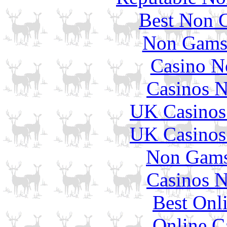
Best Non 
Non Gams
Casino N
Casinos 
UK Casinos
UK Casinos
Non Gams
Casinos 
Best Onl
Online C